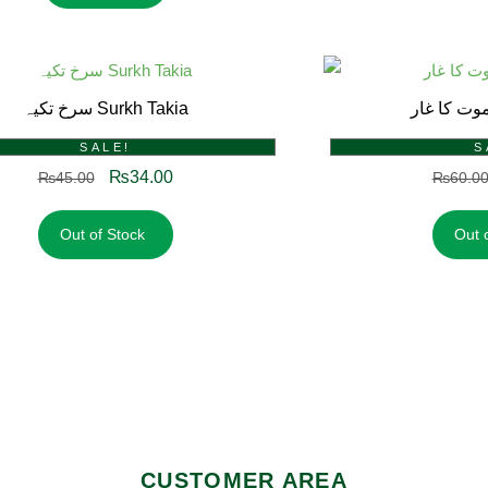
سرخ تکیہ Surkh Takia
SALE!
S
₨
34.00
₨
45.00
₨
60.0
Out of Stock
Out 
CUSTOMER AREA