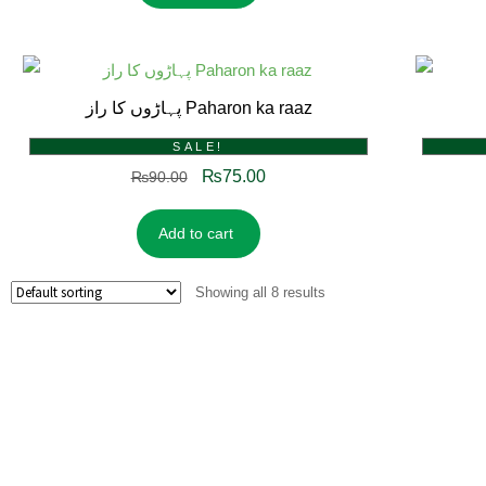
پہاڑوں کا راز Paharon ka raaz
SALE!
₨
75.00
₨
90.00
Add to cart
Showing all 8 results