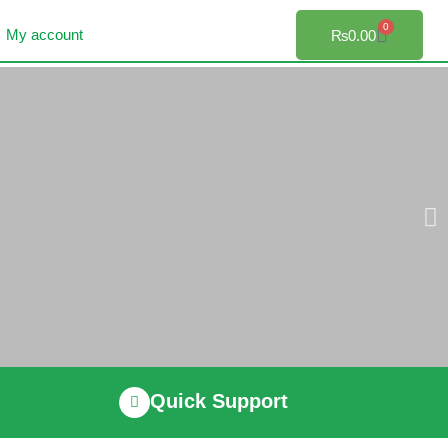
0
My account
₨
0.00
Quick Support