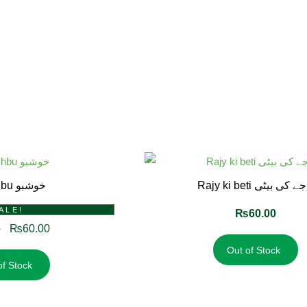
Rajy ki beti ے کی بیٹی
Khushbu خوشبو
ALE!
₨
60.00
₨
60.00
0
Out of Stock
of Stock