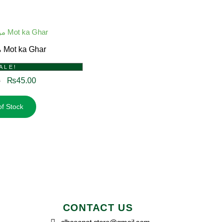
موت کا غار Mot ka Ghar
ALE!
₨
45.00
0
of Stock
CONTACT US