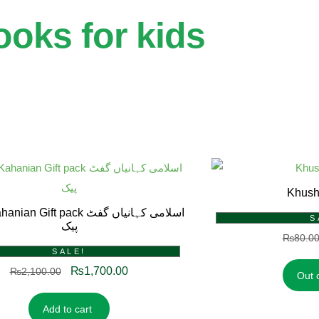
ooks for kids
 Gift pack اسلامی کہانیاں گفٹ
S
پیک
₨
80.0
SALE!
₨
1,700.00
₨
2,100.00
Out 
Add to cart