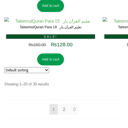
Add to cart
TaleemulQuran Para 19 تعلیم القرآن پارہ
SALE!
₨
128.00
₨
160.00
Add to cart
Showing 1–20 of 30 results
2
1