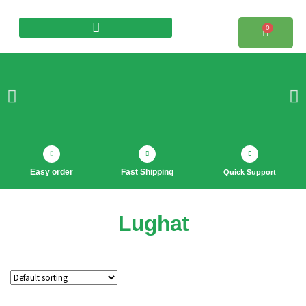
0
Products search
Easy order
Fast Shipping
Quick Support
Lughat