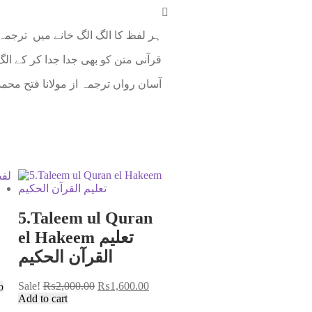
ہر لفظ کا الگ الگ خانے میں ترجمہ
قرآنی متن کو بھی جدا جدا کر کے ال
آسان رواں ترجمہ از مولانا فتح محم
5.Taleem ul Quran
el Hakeem تعلیم
القرآن الحکیم
Sale!
₨
2,000.00
₨
1,600.00
o
Add to cart