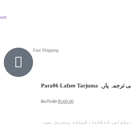
unt
Fast Shipping
Para06 Lafzee Tarjuma ہ پارہ
₨
75.00
₨
60.00
 سکولوں کے طلباء کیلئے بہترین ہیں۔