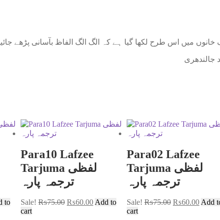
گ خانوں میں اس طرح لکھا گیا ہے کہ الگ الگ الفاظ بآسانی پڑھے جائ
د جالندھری
Para10 Lafzee
Para02 Lafzee
Tarjuma لفظی
Tarjuma لفظی
ترجمہ پارہ
ترجمہ پارہ
 to
Sale!
₨
75.00
₨
60.00
Add to
Sale!
₨
75.00
₨
60.00
Add t
cart
cart