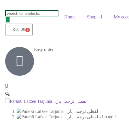
Home
Shop
My acco
₨
0.00
0
Easy order
🔍