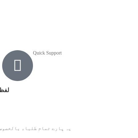
Quick Support
لفظی ترجم
یہ پارے تمام طلباء بالخصوص