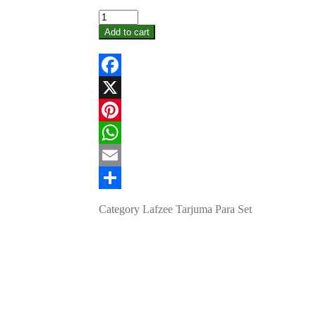
Add to cart
Facebook
X
Pinterest
WhatsApp
Email
Share
Category
Lafzee Tarjuma Para Set