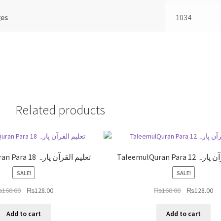
es
1034
Related products
TaleemulQuran Par
TaleemulQuran Para 18 تعلیم القرآن پارہ
SALE!
SALE!
₨
160.00
₨
128.00
₨
160.00
₨
128.00
Add to cart
Add to cart