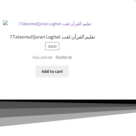
7.TaleemulQuran Lughat تعلیم القرآن لغت
SALE!
₨
1,200.00
₨
960.00
Add to cart