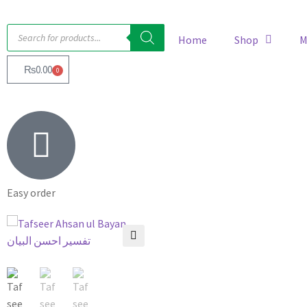
Home
Shop
M
₨
0.00
0
Easy order
🔍