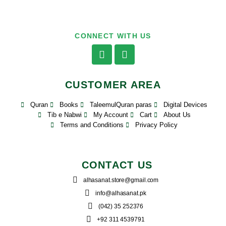
CONNECT WITH US
CUSTOMER AREA
Quran
Books
TaleemulQuran paras
Digital Devices
Tib e Nabwi
My Account
Cart
About Us
Terms and Conditions
Privacy Policy
CONTACT US
alhasanat.store@gmail.com
info@alhasanat.pk
(042) 35 252376
+92 311 4539791