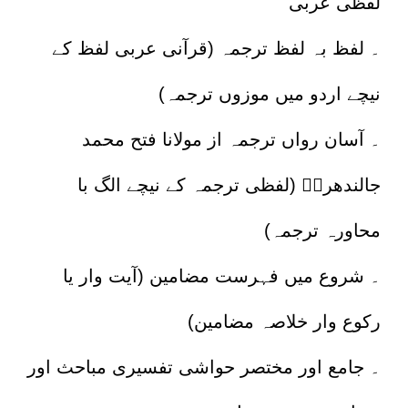
لفظی عربی
۔ لفظ بہ لفظ ترجمہ (قرآنی عربی لفظ کے
نیچے اردو میں موزوں ترجمہ)
۔ آسان رواں ترجمہ از مولانا فتح محمد
جالندھریؒ (لفظی ترجمہ کے نیچے الگ با
محاورہ ترجمہ)
۔ شروع میں فہرست مضامین (آیت وار یا
رکوع وار خلاصہ مضامین)
۔ جامع اور مختصر حواشی تفسیری مباحث اور