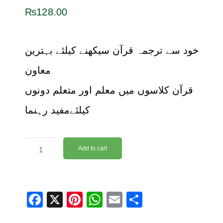
₨
128.00
خود سے ترجمہ قرآن سیکھنے کیلئے بہترین
معاون
قرآن کلاسوں میں معلم اور متعلم دونوں
کیلئےمفید رہنما
Add to cart
F
X
Pi
W
E
S
a
nt
h
m
h