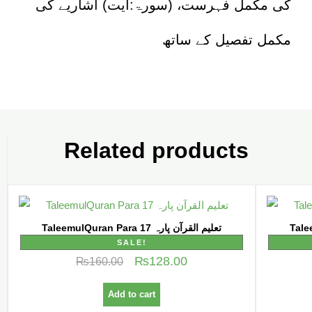
کی مکمل فہرست، (سورۃ:آیت) اشاریے کی
مکمل تفصیل کے ساتھ
Related products
TaleemulQuran Para 17 تعلیم القرآن پارہ
SALE!
₨
128.00
₨
160.00
Add to cart