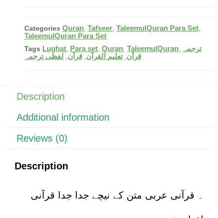
c
er
at
ail
ar
e
e
s
e
Quran
Tafseer
TaleemulQuran Para Set
Categories
,
,
,
b
st
A
TaleemulQuran Para Set
Lughat
Para set
Quran
TaleemulQuran
ترجمہ
Tags
,
,
,
,
o
p
قرآن
تعلیم القرآن
قرآن
لفظی ترجمہ
,
,
,
o
p
k
Description
Additional information
Reviews (0)
Description
۔ قرآنی عربی متن کے نیچے جدا جدا قرآنی