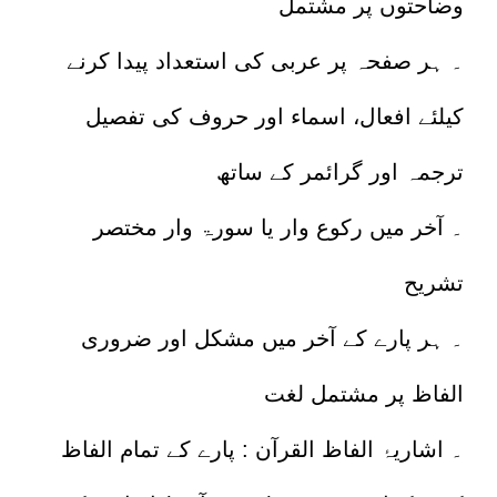
وضاحتوں پر مشتمل
۔ ہر صفحہ پر عربی کی استعداد پیدا کرنے
کیلئے افعال، اسماء اور حروف کی تفصیل
ترجمہ اور گرائمر کے ساتھ
۔ آخر میں رکوع وار یا سورۃ وار مختصر
تشریح
۔ ہر پارے کے آخر میں مشکل اور ضروری
الفاظ پر مشتمل لغت
۔ اشاریۂ الفاظ القرآن : پارے کے تمام الفاظ