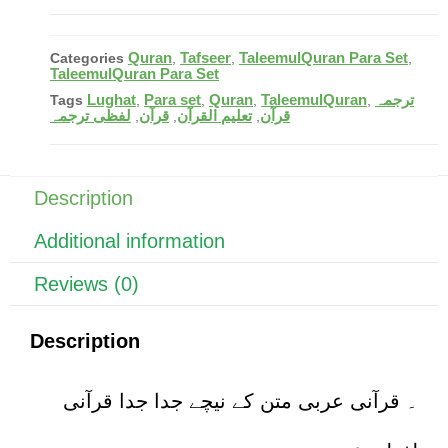
c
er
at
ail
ar
e
e
s
e
Quran
Tafseer
TaleemulQuran Para Set
Categories
,
,
,
b
st
A
TaleemulQuran Para Set
Lughat
Para set
Quran
TaleemulQuran
ترجمہ
Tags
,
,
,
,
o
p
قرآن
تعلیم القرآن
قرآن
لفظی ترجمہ
,
,
,
o
p
k
Description
Additional information
Reviews (0)
Description
۔ قرآنی عربی متن کے نیچے جدا جدا قرآنی