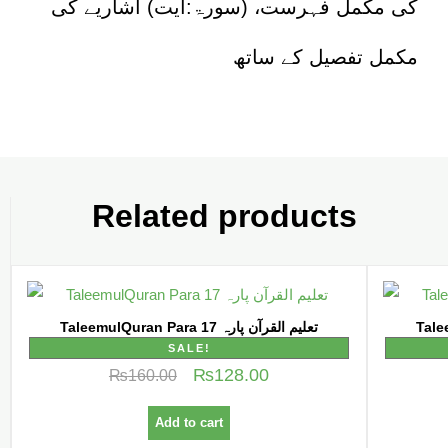
کی مکمل فہرست، (سورۃ:آیت) اشاریے کی
مکمل تفصیل کے ساتھ
Related products
TaleemulQuran Para 17 تعلیم القرآن پارہ
SALE!
₨
128.00
₨
160.00
Add to cart