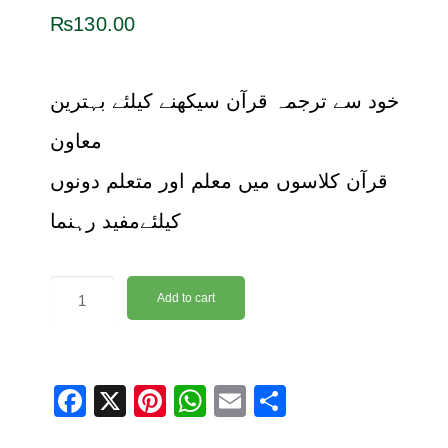
₨
130.00
خود سے ترجمہ قرآن سیکھنے کیلئے بہترین
معاون
قرآن کلاسوں میں معلم اور متعلم دونوں
کیلئےمفید رہنما
Add to cart
F
X
Pi
W
E
S
a
nt
h
m
h