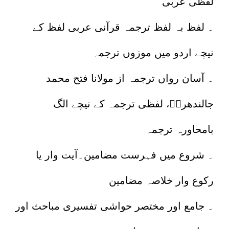
لفظی عربی
۔ لفظ بہ لفظ ترجمہ قرآنی عربی لفظ کے
نیچے اردو میں موزوں ترجمہ
۔ آسان رواں ترجمہ از مولانا فتح محمد
جالندھریؒ، لفظی ترجمہ کے نیچے الگ
بامحاورہ ترجمہ
۔ شروع میں فہرست مضامین۔آیت وار یا
رکوع وار خلاصہ مضامین
۔ جامع اور مختصر حواشی تفسیری مباحث اور