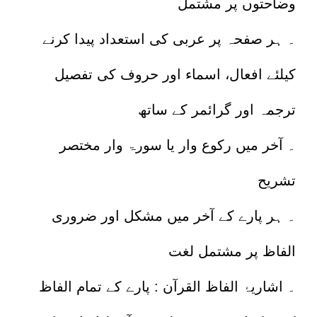
وضاحتوں پر مشتمل
۔ ہر صفحہ پر عربی کی استعداد پیدا کرنے
کیلئے افعال، اسماء اور حروف کی تفصیل
ترجمہ اور گرائمر کے ساتھ
۔ آخر میں رکوع وار یا سورۃ وار مختصر
تشریح
۔ ہر پارے کے آخر میں مشکل اور ضروری
الفاظ پر مشتمل لغت
۔ اشاریۂ الفاظ القرآن : پارے کے تمام الفاظ